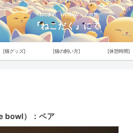
『ねこ多め、ねこまみれ』の状態
『ねこだく』にて
[猫グッズ]
[猫の飼い方]
[休憩時間]
fe bowl）：ペア