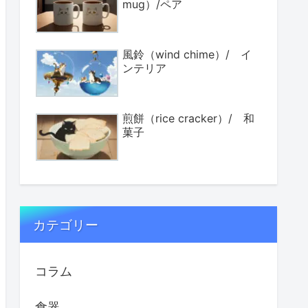
mug）/ペア
風鈴（wind chime）/ イ
ンテリア
煎餅（rice cracker）/ 和
菓子
カテゴリー
コラム
食器