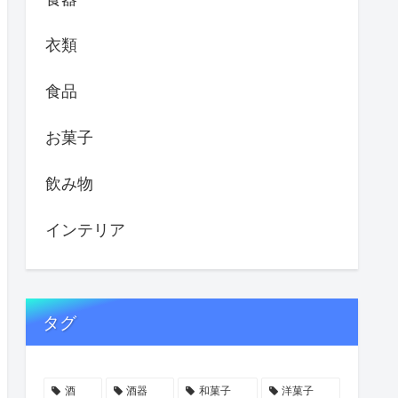
衣類
食品
お菓子
飲み物
インテリア
タグ
酒
酒器
和菓子
洋菓子