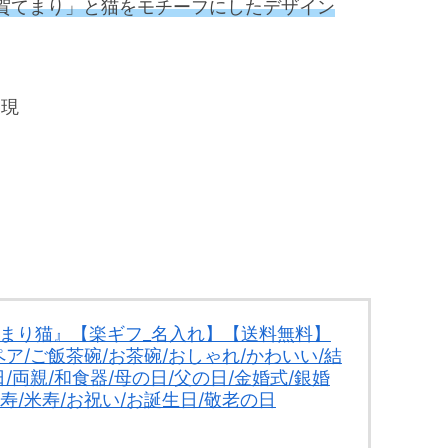
賀てまり」と猫をモチーフにしたデザイン
表現
てまり猫』【楽ギフ_名入れ】【送料無料】
ペア/ご飯茶碗/お茶碗/おしゃれ/かわいい/結
/両親/和食器/母の日/父の日/金婚式/銀婚
傘寿/米寿/お祝い/お誕生日/敬老の日