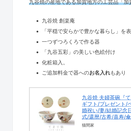
九谷焼の産地である加賀地方の工芸品「加
九谷焼 創楽庵
「平穏で安らかで豊かな暮らし」を
一つずつろくろで作る器
「九谷五彩」の美しい色絵付け
化粧箱入。
ご追加料金で器への
お名入れ
もあり
九谷焼 夫婦茶碗『
ギフト/プレゼント/
婚祝い/妻/結婚記念日
式/還暦/古希/喜寿/
猫間家