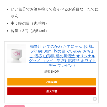
いい気分でお酒を抱えて寝そべるお茶目な たてに
ゃん
中：蛇の目（肉球柄）
容量：3勺（約54ml）
楯野川 たてのかわ たてにゃん お猪口
5勺 約100ml 蛇の目 ぐいのみ おちょ
こ 酒器 山形県 楯の川酒造 オリジナル
グッズ コンビニ受取対応商品 ホワイト
デー プレゼント
酒楽SHOP
Amazon
楽天市場