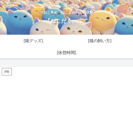
『ねこ多め、ねこまみれ』の状態
『ねこだく』にて
[猫グッズ]
[猫の飼い方]
[休憩時間]
PR