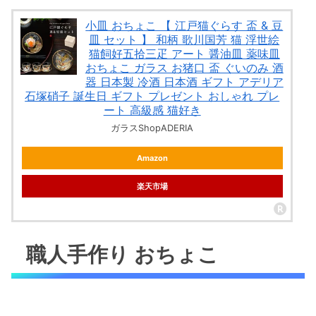
小皿 おちょこ 【 江戸猫ぐらす 盃 & 豆
皿 セット 】 和柄 歌川国芳 猫 浮世絵
猫飼好五拾三疋 アート 醤油皿 薬味皿
おちょこ ガラス お猪口 盃 ぐいのみ 酒
器 日本製 冷酒 日本酒 ギフト アデリア
石塚硝子 誕生日 ギフト プレゼント おしゃれ プレ
ート 高級感 猫好き
ガラスShopADERIA
Amazon
楽天市場
職人手作り おちょこ