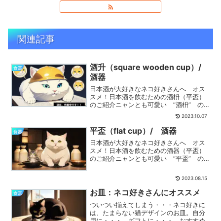
関連記事
酒升（square wooden cup）/
食器
酒器
日本酒が大好きなネコ好きさんへ オス
スメ！日本酒を飲むための酒枡（平盃）
のご紹介ニャンとも可愛い ”酒枡” の
紹介です
2023.10.07
平盃（flat cup）/ 酒器
食器
日本酒が大好きなネコ好きさんへ オス
スメ！日本酒を飲むための酒器（平盃）
のご紹介ニャンとも可愛い ”平盃” の
紹介です
2023.08.15
お皿：ネコ好きさんにオススメ
食器
ついつい揃えてしまう・・・ネコ好きに
は、たまらない猫デザインのお皿。自分
用に・・・。ギフトに・・・。おすすめ