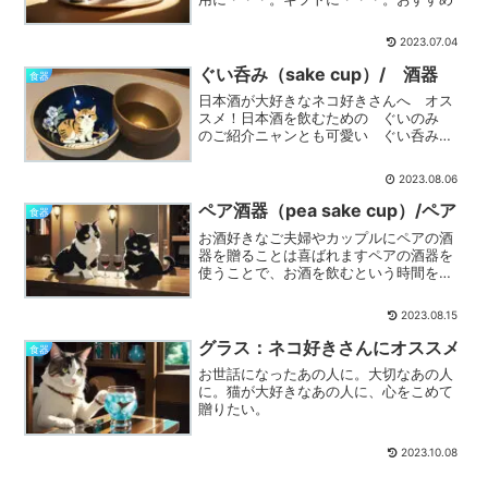
2023.07.04
ぐい呑み（sake cup）/ 酒器
食器
日本酒が大好きなネコ好きさんへ オス
スメ！日本酒を飲むための ぐいのみ
のご紹介ニャンとも可愛い ぐい呑み
の紹介です
2023.08.06
ペア酒器（pea sake cup）/ペア
食器
お酒好きなご夫婦やカップルにペアの酒
器を贈ることは喜ばれますペアの酒器を
使うことで、お酒を飲むという時間をよ
り楽しむことができ、相手との関係を深
めることができます。特別な日に、酒器
2023.08.15
をペアで贈ってみてはいかがでしょう
か。ニャンとも可愛い "ペ...
グラス：ネコ好きさんにオススメ
食器
お世話になったあの人に。大切なあの人
に。猫が大好きなあの人に、心をこめて
贈りたい。
2023.10.08